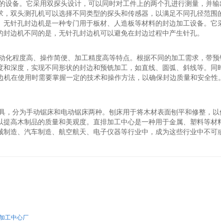
寸的设备。它采用双探头设计，可以同时对工件上的两个孔进行测量，并
求，双头测孔机可以选择不同类型的探头和传感器，以满足不同孔径范围
。无针孔封边机是一种专门用于板材、人造板等材料的封边加工设备。它
的封边机不同的是，无针孔封边机可以避免在封边过程中产生针孔。
自动化程度高、操作简便、加工精度高等特点。根据不同的加工需求，带
度和深度，实现不同形状的封边和预铣加工，如直线、圆弧、斜线等。同时
边机在使用时需要掌握一定的技术和操作方法，以确保封边质量和安全性
工具，分为手动锯床和电动锯床两种。刨床用于将木材表面刨平和修整，
以提高木制品的质量和美观度。直排加工中心是一种用于金属、塑料等材
械制造、汽车制造、航空航天、电子仪器等行业中，成为这些行业中不可
加工中心厂