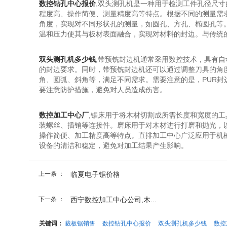
数控钻孔中心报价
,双头测孔机是一种用于检测工件孔径尺
程度高、操作简便、测量精度高等特点。根据不同的测量需
角度，实现对不同形状孔的测量，如圆孔、方孔、椭圆孔等
温和压力使其与板材表面融合，实现对材料的封边。与传统
双头测孔机多少钱
,带预铣封边机通常采用数控技术，具有
的封边要求。同时，带预铣封边机还可以通过调整刀具的角
角、圆弧、斜角等，满足不同需求。需要注意的是，PUR封
要注意防护措施，避免对人员造成伤害。
数控加工中心厂
,锯床用于将木材切割成所需长度和宽度的
装螺丝、插销等连接件。磨床用于对木材进行打磨和抛光，
操作简便、加工精度高等特点。直排加工中心广泛应用于机
设备的清洁和稳定，避免对加工结果产生影响。
上一条 ：
临夏电子锯价格
下一条 ：
西宁数控加工中心公司,木...
关键词：
裁板锯销售
数控钻孔中心报价
双头测孔机多少钱
数控