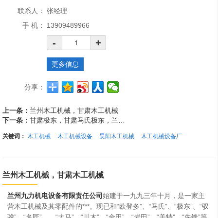
联系人：
张经理
手 机：
13909489966
-
+
更多信息
分享：
上一条：
兰州木工机械，甘肃木工机械
下一条：
甘肃极东，甘肃马氏极东，兰州极东
关键词：
木工机械
木工机械设备
昊阳木工机械
木工机械设备厂
兰州木工机械，甘肃木工机械
兰州九力机电设备有限责任公司
始建于一九九三年十月，是一家主
营木工机械及其零配件的***。现已和“欧登多”、“马氏”、“极东”、“驭
骏”、“名匠”、、“大马”、“川木”、“金田”、“岩田”、“美特”、“先锋”等