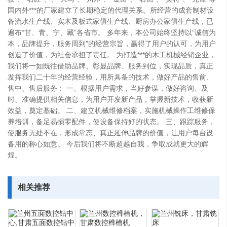
国内外***的厂家建立了长期稳定的代理关系。所经营的成套制材设
备流水生产线、实木及板式家俱生产线、厨房办公家俱生产线，已
遍布“甘、青、宁、藏”各省市。 多年来，本公司始终坚持以“诚信为
本，品牌提升，服务周到”的经营宗旨，赢得了用户的认可，为用户
创造了价值，为社会承担了责任。 为打造***的木工机械经销企业，
我们将一如既往借助品牌、彰显品牌、服务到位，实现品质，真正
发挥我们二十年的经营经验，用所具备的技术，做好产品的售前、
售中、售后服务： 一、根据用户需求，当好参谋，做好咨询、及
时、准确提供相关信息，为用户开发新产品，掌握新技术，收获新
效益，奠定基础。 二、建立机械维修档案，实施机械操作工维修保
养培训，备足易损零配件，使设备保持好的状态。 三、跟踪服务，
使服务无处不在，形成常态、真正延伸品牌的价值，让用户每台设
备用的称心如意。 今后我们将不断超越自我，争取成就更大的辉
煌。
相关推荐