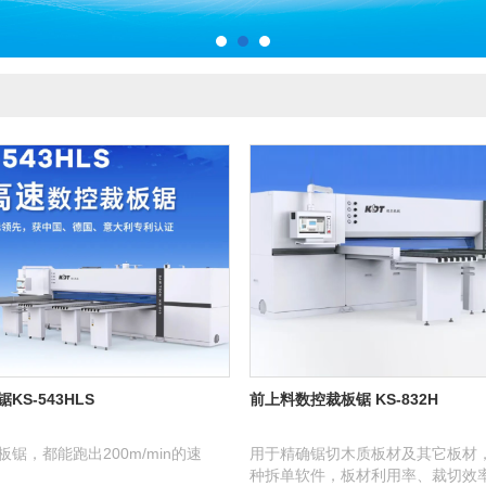
KS-543HLS
前上料数控裁板锯 KS-832H
锯，都能跑出200m/min的速
用于精确锯切木质板材及其它板材
种拆单软件，板材利用率、裁切效