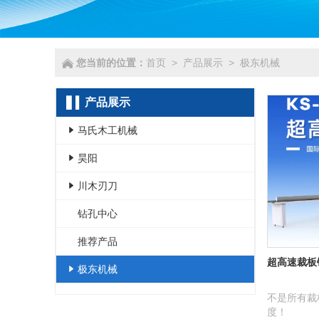
您当前的位置：
首页
>
产品展示
>
极东机械
产品展示
马氏木工机械
- 数控类
昊阳
- 封边机类
- 吸尘机
川木刃刀
- 辅机类
- 推台锯
- 刀类
钻孔中心
- 锯类
- 圆据机
- 其他
推荐产品
超高速裁板锯
- 磨光机
- 送材机
极东机械
- 刨床类
- 其它
- 多排钻
不是所有裁板
度！