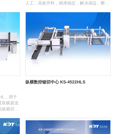
人工，高效开料，精准稳定，解决崩边、断
层、效率低下等问题，满足大批量和定制化的
生产需求。
纵横数控锯切中心 KS-4522HLS
HL，用于
置双横梁送
高效裁切，
优质服务