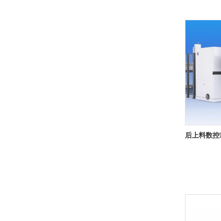
- 榫机类
- 封边机
- 封边机
- 铣床类
- 排钻机
- 锯切
- 液压类
- 自动化生产系列
- 钻床
- 加工中心系列（转曲14.0）
- 其他
- DT系列加工中心
后上料数控裁