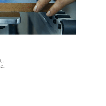
削，
斜边。
s