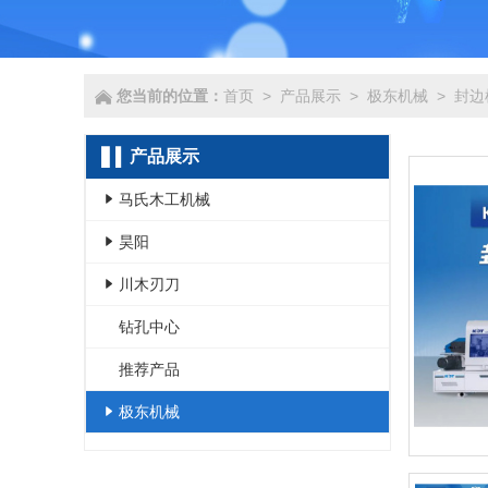
您当前的位置：
首页
>
产品展示
>
极东机械
>
封边
产品展示
马氏木工机械
- 数控类
昊阳
- 封边机类
- 吸尘机
川木刃刀
- 辅机类
- 推台锯
- 刀类
钻孔中心
- 锯类
- 圆据机
- 其他
推荐产品
- 磨光机
- 送材机
极东机械
- 刨床类
- 其它
- 多排钻