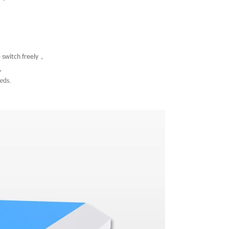
g
，
 switch freely
，
eds.