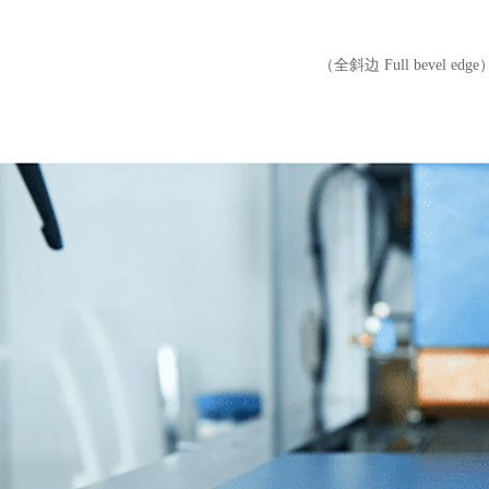
（全斜边
Full bevel edge