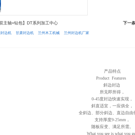
双主轴+钻包】DT系列加工中心
下一
州封边机
甘肃封边机
兰州木工机械
兰州封边机厂家
产品特点
Product Features
斜边封边
所见即所得，
0-45
度封边快速实现，
斜直适宜，一应俱全，
全斜边、部分斜边、直边自由
支持厚度
9-25mm
，
随板应变、满足所需。
What you see is what you ge