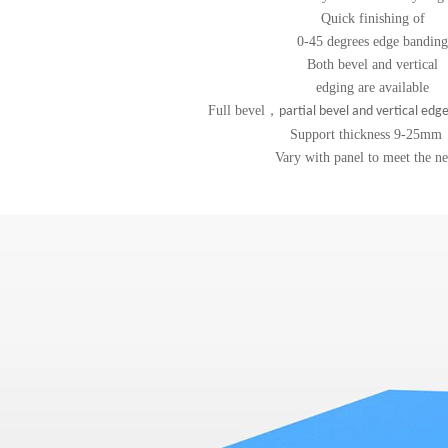
Quick finishing of
0-45 degrees edge bandin
Both bevel and vertical
edging are available
Full bevel
，
partial bevel and vertical edge
Support thickness 9-25mm
Vary with panel to meet the ne