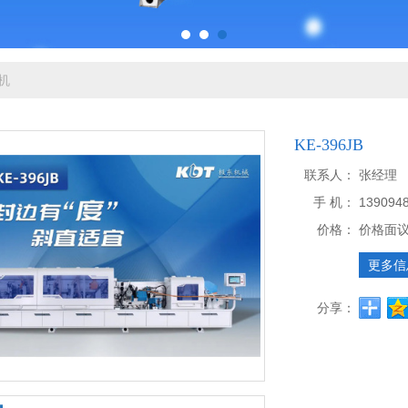
机
KE-396JB
联系人：
张经理
手 机：
139094
价格：
价格面
更多信
分享：