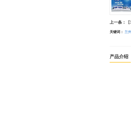
- 榫机类
- 封边机
- 封边机
- 铣床类
- 排钻机
- 锯切
上一条：
【
- 液压类
- 自动化生产系列
关键词：
兰
- 钻床
- 加工中心系列（转曲14.0）
- 其他
- DT系列加工中心
产品介绍