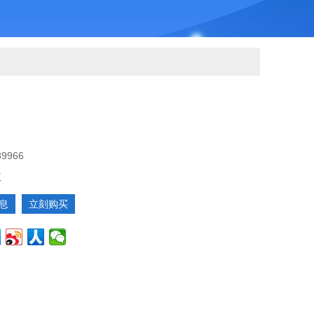
89966
议
息
立刻购买