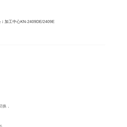
条：
加工中心KN-2409DE/2409E
切换，
t,